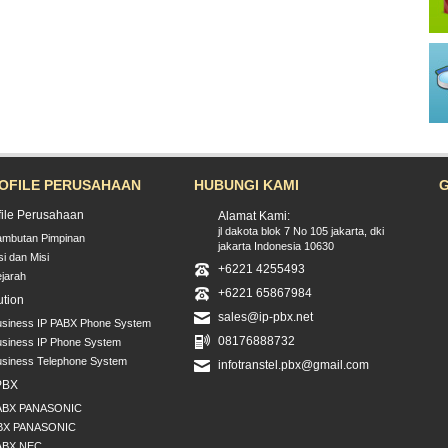
OFILE PERUSAHAAN
HUBUNGI KAMI
file Perusahaan
Alamat Kami:
jl dakota blok 7 No 105 jakarta, dki
ambutan Pimpinan
jakarta Indonesia 10630
si dan Misi
+6221 4255493
jarah
+6221 65867984
ution
sales@ip-pbx.net
usiness IP PABX Phone System
08176888732
siness IP Phone System
usiness Telephone System
infotranstel.pbx@gmail.com
PBX
ABX PANASONIC
BX PANASONIC
ABX NEC