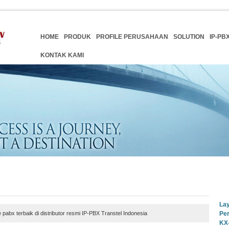
HOME
PRODUK
PROFILE PERUSAHAAN
SOLUTION
IP-PB
KONTAK KAMI
Lay
pabx terbaik di distributor resmi IP-PBX Transtel Indonesia
Per
KX-