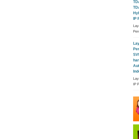
TDA
TD
Hyb
IP
Lay
Per
Lay
Pe
SV9
har
Aut
Ind
Lay
IP 