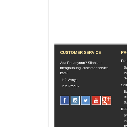
CUSTOMER SERVICE
PR
Pro
Ada Pertanyaan? Silahkan
S
menghubungi customer service
kami:
Vi
Se
Info Avaya
Sol
Info Produk
B
Bu
B
IP-
P
P
P